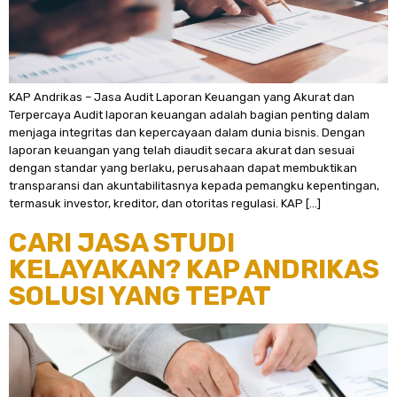
KAP Andrikas – Jasa Audit Laporan Keuangan yang Akurat dan
Terpercaya Audit laporan keuangan adalah bagian penting dalam
menjaga integritas dan kepercayaan dalam dunia bisnis. Dengan
laporan keuangan yang telah diaudit secara akurat dan sesuai
dengan standar yang berlaku, perusahaan dapat membuktikan
transparansi dan akuntabilitasnya kepada pemangku kepentingan,
termasuk investor, kreditor, dan otoritas regulasi. KAP […]
CARI JASA STUDI
KELAYAKAN? KAP ANDRIKAS
SOLUSI YANG TEPAT