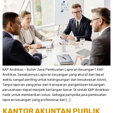
KAP Andrikas – Butuh Jasa Pembuatan Laporan Keuangan? KAP
Andrikas Jawabannya Laporan keuangan yang akurat dan tepat
waktu sangat penting untuk kelangsungan dan kesuksesan bisnis.
Tanpa laporan yang jelas dan transparan, pengelolaan keuangan
perusahaan dapat menjadi tantangan besar. Di sinilah KAP Andrikas
hadir untuk memberikan solusi. Sebagai penyedia jasa pembuatan
laporan keuangan yang profesional dan […]
KANTOR AKUNTAN PUBLIK