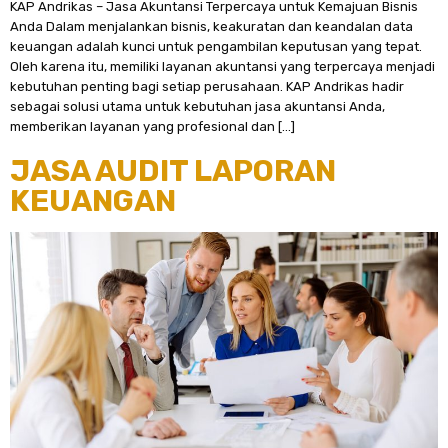
KAP Andrikas – Jasa Akuntansi Terpercaya untuk Kemajuan Bisnis
Anda Dalam menjalankan bisnis, keakuratan dan keandalan data
keuangan adalah kunci untuk pengambilan keputusan yang tepat.
Oleh karena itu, memiliki layanan akuntansi yang terpercaya menjadi
kebutuhan penting bagi setiap perusahaan. KAP Andrikas hadir
sebagai solusi utama untuk kebutuhan jasa akuntansi Anda,
memberikan layanan yang profesional dan […]
JASA AUDIT LAPORAN
KEUANGAN