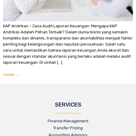
KAP Andrikas – Jasa Audit Laporan Keuangan: Mengapa KAP
Andrikas Adalah Pilihan Terbaik? Dalam dunia bisnis yang semakin
kompleks dan dinamis, transparansi dan akuntabilitas menjadi faktor
penting bagi kelangsungan dan reputasi perusahaan. Salah satu
cara untuk memastikan bahwa laporan keuangan Anda akurat dan
sesuai dengan standar akuntansi yang berlaku adalah melalui audit
laporan keuangan. Di sinilah […]
newer
→
SERVICES
Finance Management
Transfer Pricing
Accounting Advisory