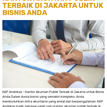
TERBAIK DI JAKARTA UNTUK
BISNIS ANDA
KAP Andrikas – Kantor Akuntan Publik Terbaik di Jakarta untuk Bisnis
Anda Dalam dunia bisnis yang semakin kompleks, Anda
membutuhkan mitra akuntansi yang andal dan berpengalaman. KAP
Andrikas hadir sebagai salah satu kantor akuntan publik terbaik di