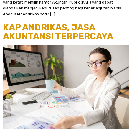
yang ketat, memilih Kantor Akuntan Publik (KAP) yang dapat
diandalkan menjadi keputusan penting bagi keberlanjutan bisnis
Anda. KAP Andrikas hadir […]
KAP ANDRIKAS, JASA
AKUNTANSI TERPERCAYA