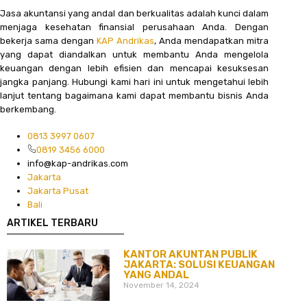
Jasa akuntansi yang andal dan berkualitas adalah kunci dalam
menjaga kesehatan finansial perusahaan Anda. Dengan
bekerja sama dengan
KAP Andrikas
, Anda mendapatkan mitra
yang dapat diandalkan untuk membantu Anda mengelola
keuangan dengan lebih efisien dan mencapai kesuksesan
jangka panjang. Hubungi kami hari ini untuk mengetahui lebih
lanjut tentang bagaimana kami dapat membantu bisnis Anda
berkembang.
0813 3997 0607
0819 3456 6000
info@kap-andrikas.com
Jakarta
Jakarta Pusat
Bali
ARTIKEL TERBARU
KANTOR AKUNTAN PUBLIK
JAKARTA: SOLUSI KEUANGAN
YANG ANDAL
November 14, 2024