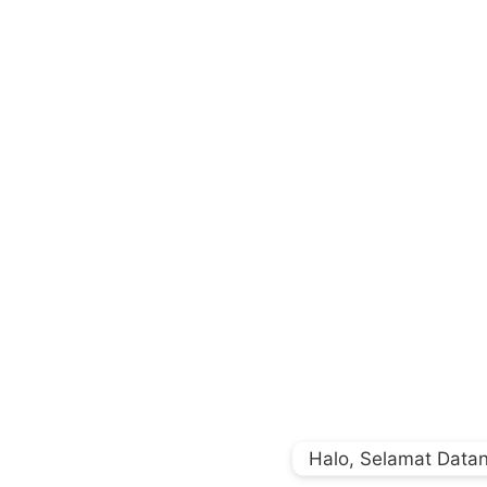
Halo, Selamat Datan