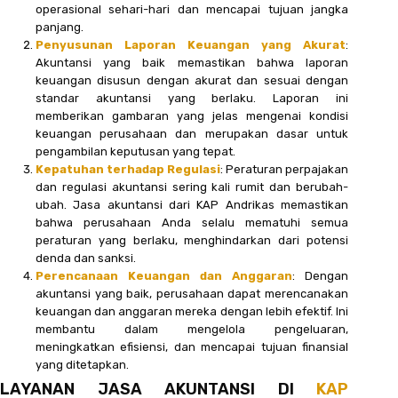
operasional sehari-hari dan mencapai tujuan jangka
panjang.
Penyusunan Laporan Keuangan yang Akurat
:
Akuntansi yang baik memastikan bahwa laporan
keuangan disusun dengan akurat dan sesuai dengan
standar akuntansi yang berlaku. Laporan ini
memberikan gambaran yang jelas mengenai kondisi
keuangan perusahaan dan merupakan dasar untuk
pengambilan keputusan yang tepat.
Kepatuhan terhadap Regulasi
: Peraturan perpajakan
dan regulasi akuntansi sering kali rumit dan berubah-
ubah. Jasa akuntansi dari KAP Andrikas memastikan
bahwa perusahaan Anda selalu mematuhi semua
peraturan yang berlaku, menghindarkan dari potensi
denda dan sanksi.
Perencanaan Keuangan dan Anggaran
: Dengan
akuntansi yang baik, perusahaan dapat merencanakan
keuangan dan anggaran mereka dengan lebih efektif. Ini
membantu dalam mengelola pengeluaran,
meningkatkan efisiensi, dan mencapai tujuan finansial
yang ditetapkan.
LAYANAN JASA AKUNTANSI DI
KAP