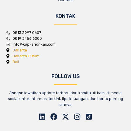
KONTAK
0813 3997 0607
0819 3456 6000
info@kap-andrikas.com
Jakarta
Jakarta Pusat
Bali
FOLLOW US
Jangan lewatkan update terbaru dari kami! Ikuti kami di media
sosial untuk informasi terkini, tips keuangan, dan berita penting
lainnya.