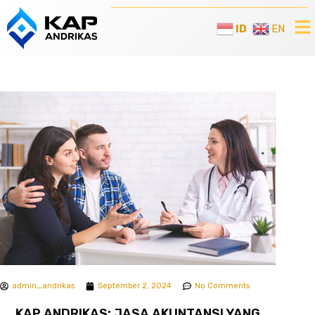
ID
EN
admin_andrikas
September 2, 2024
No Comments
KAP ANDRIKAS: JASA AKUNTANSI YANG