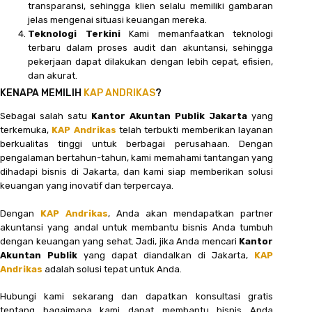
transparansi, sehingga klien selalu memiliki gambaran
jelas mengenai situasi keuangan mereka.
Teknologi Terkini
Kami memanfaatkan teknologi
terbaru dalam proses audit dan akuntansi, sehingga
pekerjaan dapat dilakukan dengan lebih cepat, efisien,
dan akurat.
KENAPA MEMILIH
KAP ANDRIKAS
?
Sebagai salah satu
Kantor Akuntan Publik Jakarta
yang
terkemuka,
KAP Andrikas
telah terbukti memberikan layanan
berkualitas tinggi untuk berbagai perusahaan. Dengan
pengalaman bertahun-tahun, kami memahami tantangan yang
dihadapi bisnis di Jakarta, dan kami siap memberikan solusi
keuangan yang inovatif dan terpercaya.
Dengan
KAP Andrikas
, Anda akan mendapatkan partner
akuntansi yang andal untuk membantu bisnis Anda tumbuh
dengan keuangan yang sehat. Jadi, jika Anda mencari
Kantor
Akuntan Publik
yang dapat diandalkan di Jakarta,
KAP
Andrikas
adalah solusi tepat untuk Anda.
Hubungi kami sekarang dan dapatkan konsultasi gratis
tentang bagaimana kami dapat membantu bisnis Anda