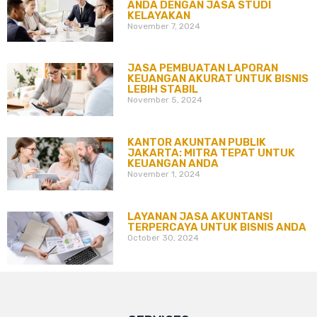
ANDA DENGAN JASA STUDI
KELAYAKAN
November 7, 2024
JASA PEMBUATAN LAPORAN
KEUANGAN AKURAT UNTUK BISNIS
LEBIH STABIL
November 5, 2024
KANTOR AKUNTAN PUBLIK
JAKARTA: MITRA TEPAT UNTUK
KEUANGAN ANDA
November 1, 2024
LAYANAN JASA AKUNTANSI
TERPERCAYA UNTUK BISNIS ANDA
October 30, 2024