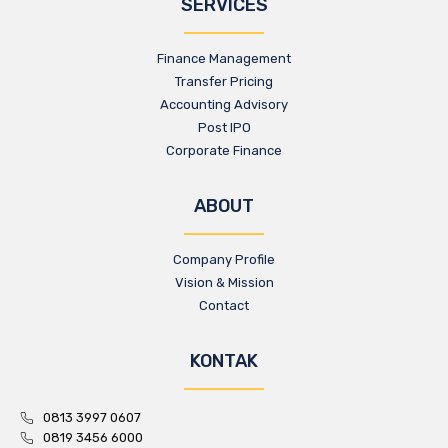
SERVICES
Finance Management
Transfer Pricing
Accounting Advisory
Post IPO
Corporate Finance
ABOUT
Company Profile
Vision & Mission
Contact
KONTAK
0813 3997 0607
0819 3456 6000