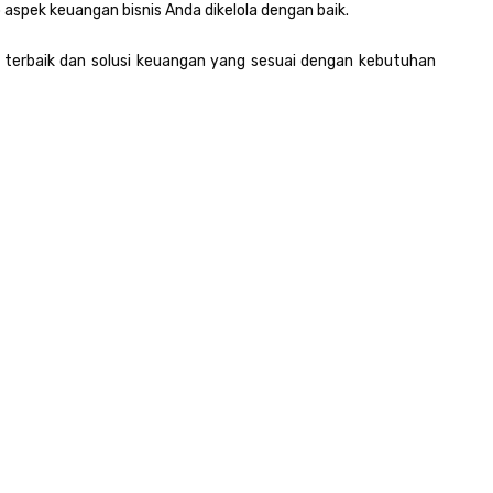
spek keuangan bisnis Anda dikelola dengan baik.
terbaik dan solusi keuangan yang sesuai dengan kebutuhan