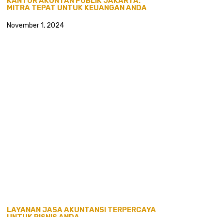
KANTOR AKUNTAN PUBLIK JAKARTA:
MITRA TEPAT UNTUK KEUANGAN ANDA
November 1, 2024
LAYANAN JASA AKUNTANSI TERPERCAYA
UNTUK BISNIS ANDA