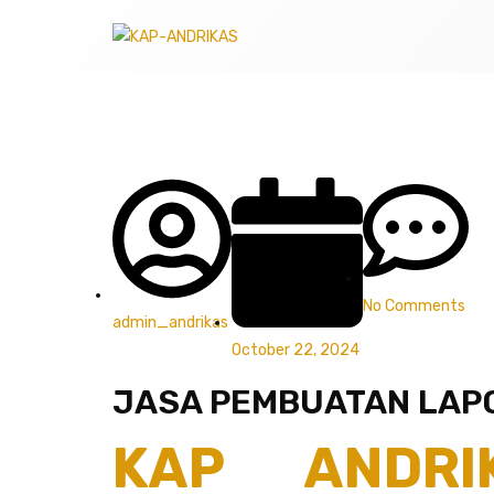
No Comments
admin_andrikas
October 22, 2024
JASA PEMBUATAN LAP
KAP ANDRI