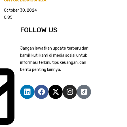
October 30, 2024
FOLLOW US
Jangan lewatkan update terbaru dari
kami! Ikuti kami di media sosial untuk
informasi terkini, tips keuangan, dan
berita penting lainnya.