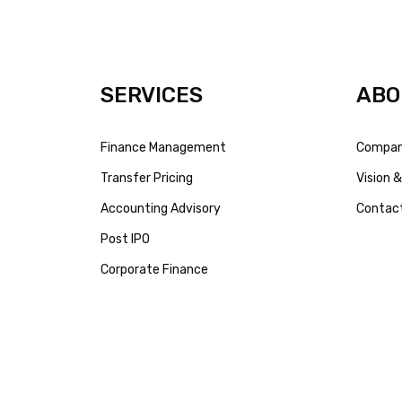
SERVICES
ABO
Finance Management
Company
Transfer Pricing
Vision &
Accounting Advisory
Contac
Post IPO
Corporate Finance