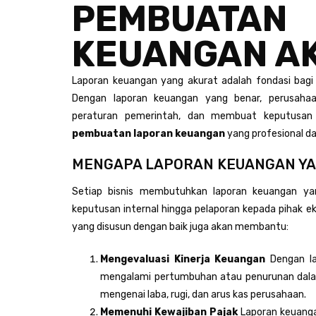
PEMBUAT
KEUANGAN A
Laporan keuangan yang akurat adalah fondasi bagi 
Dengan laporan keuangan yang benar, perusah
peraturan pemerintah, dan membuat keputusan
pembuatan laporan keuangan
yang profesional d
MENGAPA LAPORAN KEUANGAN YA
Setiap bisnis membutuhkan laporan keuangan yan
keputusan internal hingga pelaporan kepada pihak e
yang disusun dengan baik juga akan membantu:
Mengevaluasi Kinerja Keuangan
Dengan la
mengalami pertumbuhan atau penurunan dalam
mengenai laba, rugi, dan arus kas perusahaan.
Memenuhi Kewajiban Pajak
Laporan keuanga