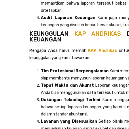
memastikan bahwa laporan tersebut bebas d
ditetapkan.
Audit Laporan Keuangan
Kami juga menye
keuangan yang disusun benar-benar akurat, tra
KEUNGGULAN
KAP ANDRIKAS
D
KEUANGAN
Mengapa Anda harus memilih
KAP Andrikas
untuk
keunggulan yang kami tawarkan:
Tim Profesional Berpengalaman
Kami memil
siap membantu menyusun laporan keuangan yang
Tepat Waktu dan Akurat
Laporan keuangan
Anda bisa menggunakan data tersebut untuk m
Dukungan Teknologi Terkini
Kami menggun
bahwa setiap laporan keuangan yang kami su
dalam standar akuntansi.
Layanan yang Disesuaikan
Setiap bisnis m
menyediakan layanan yang fleksibel dan dises