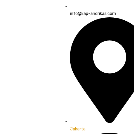
info@kap-andrikas.com
Jakarta