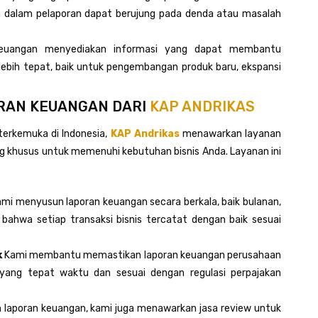
n dalam pelaporan dapat berujung pada denda atau masalah
euangan menyediakan informasi yang dapat membantu
ih tepat, baik untuk pengembangan produk baru, ekspansi
RAN KEUANGAN DARI
KAP ANDRIKAS
terkemuka di Indonesia,
KAP Andrikas
menawarkan layanan
g khusus untuk memenuhi kebutuhan bisnis Anda. Layanan ini
mi menyusun laporan keuangan secara berkala, baik bulanan,
bahwa setiap transaksi bisnis tercatat dengan baik sesuai
k
Kami membantu memastikan laporan keuangan perusahaan
 yang tepat waktu dan sesuai dengan regulasi perpajakan
laporan keuangan, kami juga menawarkan jasa review untuk