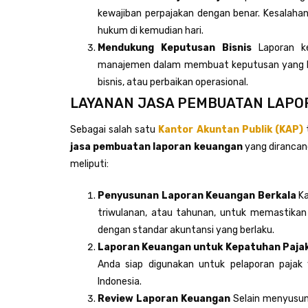
kewajiban perpajakan dengan benar. Kesalaha
hukum di kemudian hari.
Mendukung Keputusan Bisnis
Laporan k
manajemen dalam membuat keputusan yang leb
bisnis, atau perbaikan operasional.
LAYANAN JASA PEMBUATAN LAPO
Sebagai salah satu
Kantor Akuntan Publik (KAP)
jasa pembuatan laporan keuangan
yang dirancan
meliputi:
Penyusunan Laporan Keuangan Berkala
Ka
triwulanan, atau tahunan, untuk memastikan 
dengan standar akuntansi yang berlaku.
Laporan Keuangan untuk Kepatuhan Paja
Anda siap digunakan untuk pelaporan pajak
Indonesia.
Review Laporan Keuangan
Selain menyusun 