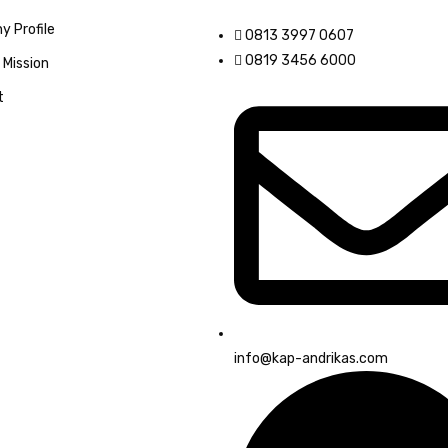
 Profile
0813 3997 0607
0819 3456 6000
 Mission
t
info@kap-andrikas.com